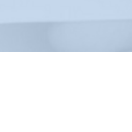
GRATIS ADVIESSESSIE
Wil jij weten hoe social media aan de groei van jouw bedrijf
kunnen bijdragen? Vraag hieronder je gratis adviessessie
aan!